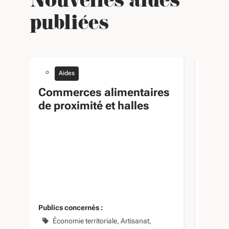
Nouvelles aides
publiées
Aides
A
Commerces alimentaires
Acti
de proximité et halles
Publics concernés :
Publics
Économie territoriale
Artisanat