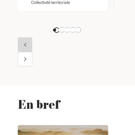
Collectivité territoriale
Fon
En bref