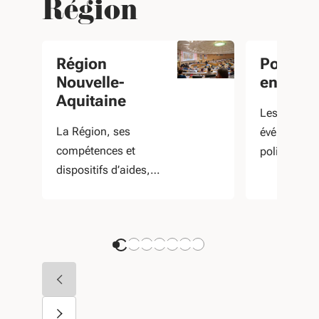
Région
Région
Portail 
Nouvelle-
entrepr
Aquitaine
Les actualit
La Région, ses
événements
compétences et
politiques 
dispositifs d’aides,
dédiées au
ses actualités et
l'entreprise.
événements.