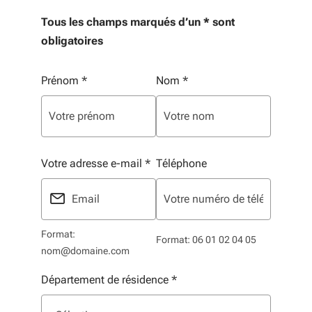
Tous les champs marqués d’un * sont
obligatoires
Vos informations personnelles
Prénom
*
Nom
*
Votre adresse e-mail
*
Téléphone
Format:
Format: 06 01 02 04 05
nom@domaine.com
Département de résidence
*
Liste de sélection. Utilisez les flèches pour parcourir, 
sélectionné