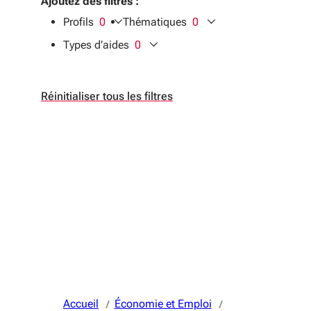
Ajoutez des filtres :
Profils
0
Thématiques
0
filtres sélectionnés
filtres sélectionnés
Types d'aides
0
filtres sélectionnés
Réinitialiser tous les filtres
Accueil
Économie et Emploi