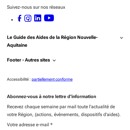
Suivez-nous sur nos réseaux
FACEBOOK - OUVERTURE DANS UNE NOUVELLE FENÊTRE
INSTAGRAM - OUVERTURE DANS UNE NOUVELLE FENÊTRE
LINKEDIN - OUVERTURE DANS UNE NOUVELLE FENÊTRE
YOUTUBE - OUVERTURE DANS UNE NOUVELLE FENÊTRE
Le Guide des Aides de la Région Nouvelle-
Aquitaine
Footer - Autres sites
Accessiblité:
Accessibilité :
partiellement conforme
Abonnez-vous à notre lettre d’information
Recevez chaque semaine par mail toute l’actualité de
votre Région, (actions, évènements, dispositifs d’aides).
Votre adresse e-mail
*