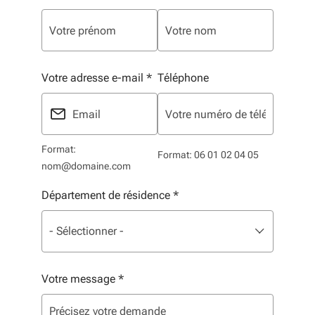
Votre adresse e-mail
*
Téléphone
Format:
Format: 06 01 02 04 05
nom@domaine.com
Département de résidence
*
Liste de sélection. Utilisez les flèches pour parcourir, 
sélectionné
- Sélectionner -
Votre message
*