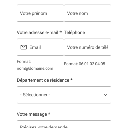
Votre adresse e-mail
*
Téléphone
Format:
Format: 06 01 02 04 05
nom@domaine.com
Département de résidence
*
Liste de sélection. Utilisez les flèches pour parcourir, 
sélectionné
- Sélectionner -
Votre message
*