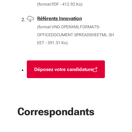
(format PDF - 412.92 Ko)
Télécharger
Référents Innovation
(format VND.OPENXMLFORMATS-
OFFICEDOCUMENT.SPREADSHEETML.SH
EET - 391.31 Ko)
Déposez votre candidature
(S'ouvre dans une nouvelle fen
Correspondants