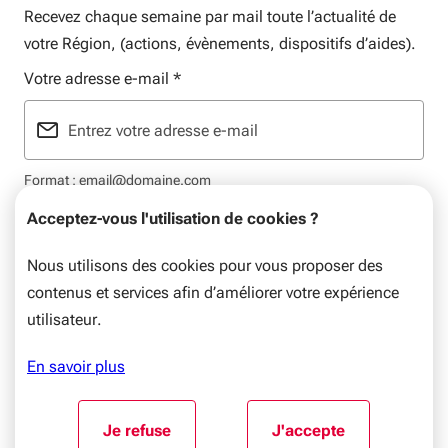
Recevez chaque semaine par mail toute l’actualité de
votre Région, (actions, évènements, dispositifs d’aides).
Votre adresse e-mail
*
Format : email@domaine.com
Acceptez-vous l'utilisation de cookies ?
Nous utilisons des cookies pour vous proposer des
contenus et services afin d’améliorer votre expérience
Mentions légales
Plan du site
Flux RSS
Données personnelles
utilisateur.
© Nouvelle-Aquitaine, 2026. Tous droits réservés.
En savoir plus
Aller au début du contenu
Je refuse
J'accepte
l'utilisation de cookies
l'utilisation de coo