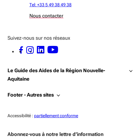
Tel: +33 5 49 38 49 38
Nous contacter
Suivez-nous sur nos réseaux
FACEBOOK - OUVERTURE DANS UNE NOUVELLE FENÊTRE
INSTAGRAM - OUVERTURE DANS UNE NOUVELLE FENÊTRE
LINKEDIN - OUVERTURE DANS UNE NOUVELLE FENÊTRE
YOUTUBE - OUVERTURE DANS UNE NOUVELLE FENÊTRE
Le Guide des Aides de la Région Nouvelle-
Aquitaine
Footer - Autres sites
Accessiblité:
Accessibilité :
partiellement conforme
Abonnez-vous à notre lettre d’information