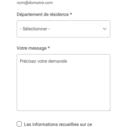
nom@domaine.com
Département de résidence
*
Liste de sélection. Utilisez les flèches pour parcourir, 
sélectionné
- Sélectionner -
Votre message
*
Les informations recueillies sur ce