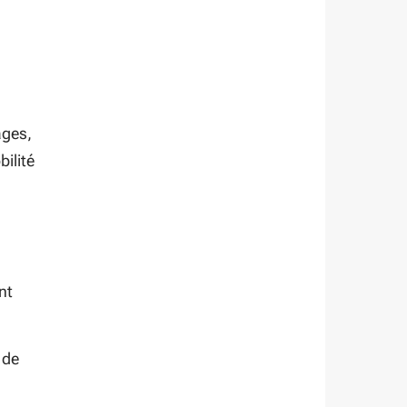
ages,
ilité
nt
 de