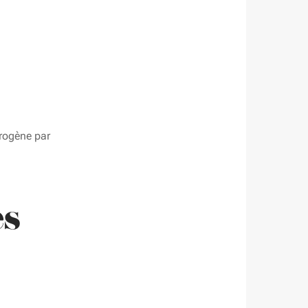
rogène par
es