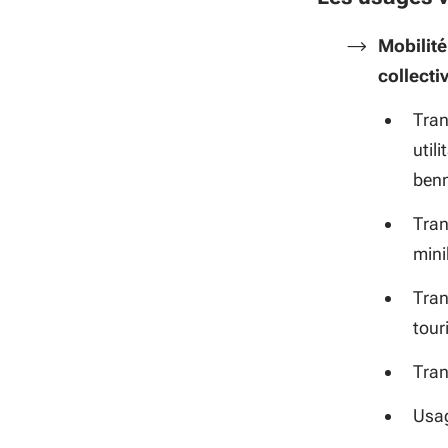
Mobilité
collecti
Tran
util
benn
Tran
mini
Tran
tour
Tran
Usag