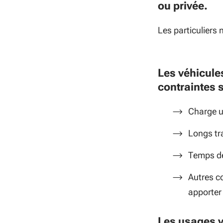
ou privée.
Les particuliers 
Les véhicule
contraintes 
Charge ut
Longs tra
Temps de
Autres co
apporter
Les usages v