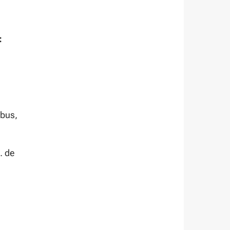
:
 bus,
… de