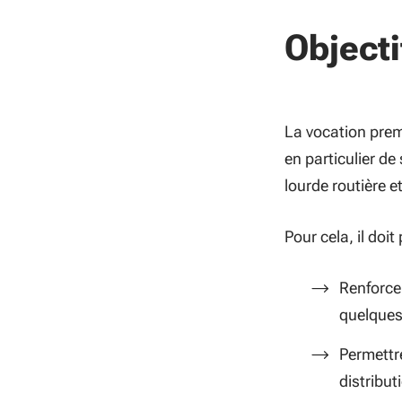
Objecti
La vocation prem
en particulier d
lourde routière e
Pour cela, il doit
Renforce
quelques
Permettr
distribu