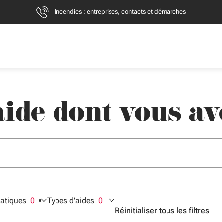
Incendies : entreprises, contacts et démarches
ide dont vous av
er des suggestions. Utilisez Flèche bas et haut pour naviguer, En
+clic : nouvel onglet.
atiques
0
Types d'aides
0
ctionnés
filtres sélectionnés
filtres sélectionnés
Réinitialiser tous les filtres