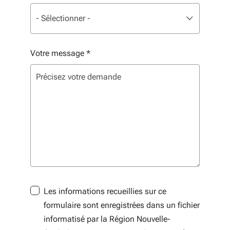
Liste de sélection. Utilisez les flèches pour parcourir, 
sélectionné
- Sélectionner -
Votre message
*
Les informations recueillies sur ce
formulaire sont enregistrées dans un fichier
informatisé par la Région Nouvelle-