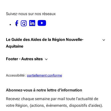
Suivez-nous sur nos réseaux
FACEBOOK - OUVERTURE DANS UNE NOUVELLE FENÊTRE
INSTAGRAM - OUVERTURE DANS UNE NOUVELLE FENÊTRE
LINKEDIN - OUVERTURE DANS UNE NOUVELLE FENÊTRE
YOUTUBE - OUVERTURE DANS UNE NOUVELLE FENÊTRE
Le Guide des Aides de la Région Nouvelle-
Aquitaine
Footer - Autres sites
Accessiblité:
Accessibilité :
partiellement conforme
Abonnez-vous à notre lettre d’information
Recevez chaque semaine par mail toute l’actualité de
votre Région, (actions, évènements, dispositifs d’aides).