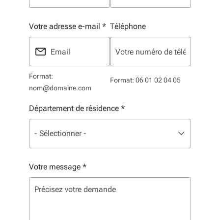
Votre adresse e-mail
*
Téléphone
Format:
Format: 06 01 02 04 05
nom@domaine.com
Département de résidence
*
Liste de sélection. Utilisez les flèches pour parcourir, 
sélectionné
- Sélectionner -
Votre message
*