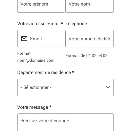
Votre adresse e-mail
*
Téléphone
Format:
Format: 06 01 02 04 05
nom@domaine.com
Département de résidence
*
Liste de sélection. Utilisez les flèches pour parcourir, 
sélectionné
- Sélectionner -
Votre message
*