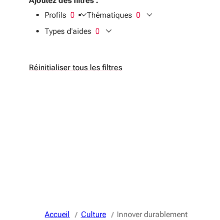
Ajoutez des filtres :
Profils
0
Thématiques
0
filtres sélectionnés
filtres sélectionnés
Types d'aides
0
filtres sélectionnés
Réinitialiser tous les filtres
Accueil
Culture
Innover durablement