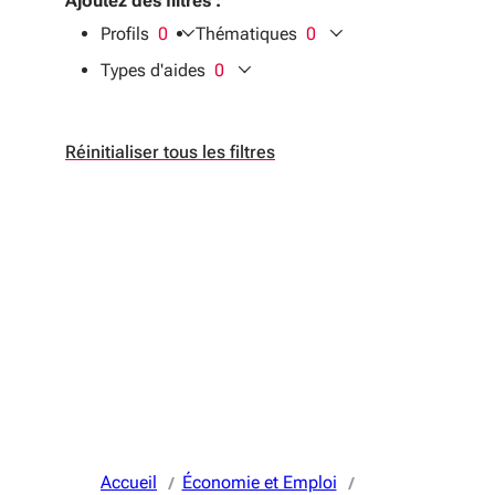
Ajoutez des filtres :
Profils
0
Thématiques
0
filtres sélectionnés
filtres sélectionnés
Types d'aides
0
filtres sélectionnés
Réinitialiser tous les filtres
Accueil
Économie et Emploi