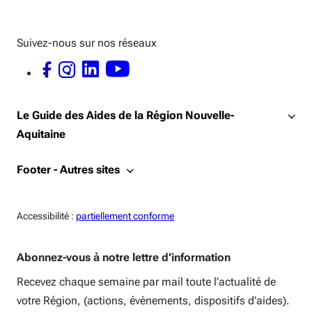
Suivez-nous sur nos réseaux
FACEBOOK - OUVERTURE DANS UNE NOUVELLE FENÊTRE
INSTAGRAM - OUVERTURE DANS UNE NOUVELLE FENÊTRE
LINKEDIN - OUVERTURE DANS UNE NOUVELLE FENÊTRE
YOUTUBE - OUVERTURE DANS UNE NOUVELLE FENÊTRE
Le Guide des Aides de la Région Nouvelle-
Aquitaine
Footer - Autres sites
Accessiblité:
Accessibilité :
partiellement conforme
Abonnez-vous à notre lettre d’information
Recevez chaque semaine par mail toute l’actualité de
votre Région, (actions, évènements, dispositifs d’aides).