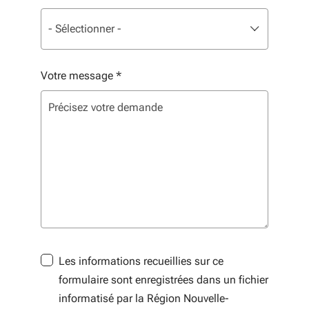
Liste de sélection. Utilisez les flèches pour parcourir, 
sélectionné
- Sélectionner -
Votre message
*
Les informations recueillies sur ce
formulaire sont enregistrées dans un fichier
informatisé par la Région Nouvelle-