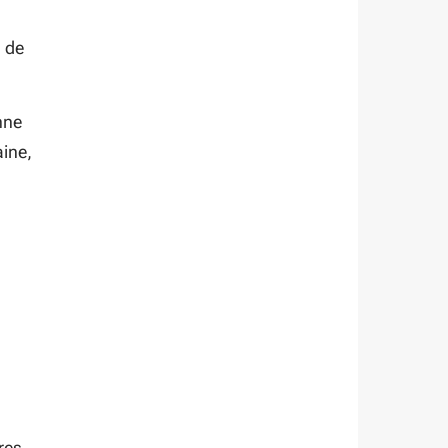
 de
nne
aine,
res