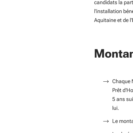
candidats la part
l'installation bé
Aquitaine et de l
Monta
Chaque N
Prêt d'H
5 ans su
lui.
Le monta