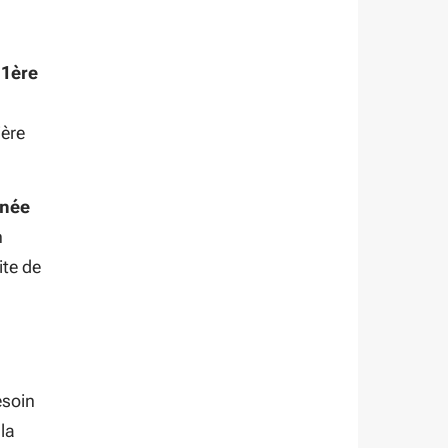
 1ère
ière
nnée
n
ite de
esoin
la