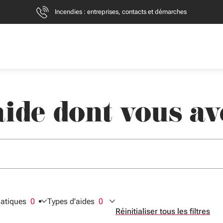
Incendies : entreprises, contacts et démarches
ide dont vous av
er des suggestions. Utilisez Flèche bas et haut pour naviguer, En
+clic : nouvel onglet.
atiques
0
Types d'aides
0
ctionnés
filtres sélectionnés
filtres sélectionnés
Réinitialiser tous les filtres