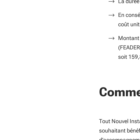
La durée 
En consé
coût unit
Montant 
(FEADER)
soit 159,
Commen
Tout Nouvel Inst
souhaitant bénéfi
d'accompagnement 