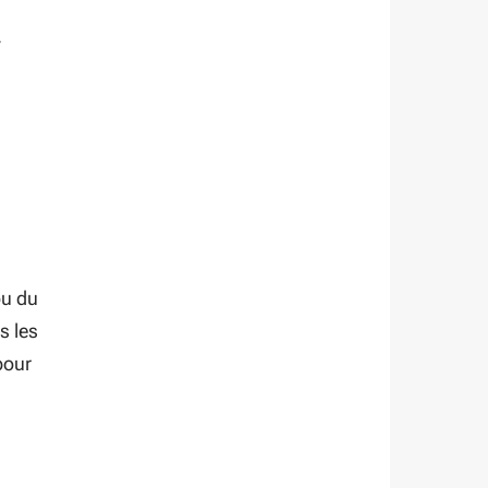
-
ou du
s les
pour