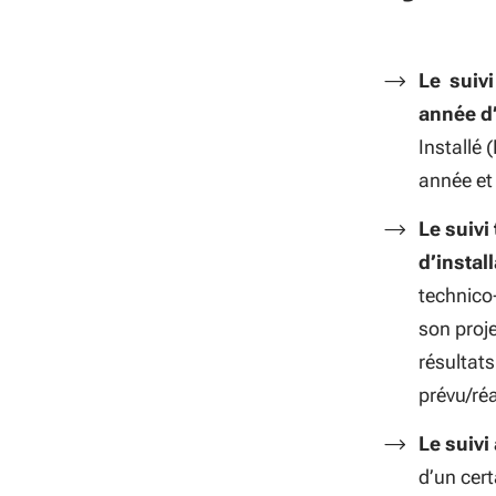
Le suivi
année d’
Installé 
année et 
Le suivi
d’instal
technico-
son proje
résultats
prévu/réa
Le suivi
d’un cer