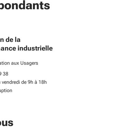
pondants
n de la
ance industrielle
lation aux Usagers
9 38
u vendredi de 9h à 18h
uption
ous