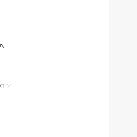
n,
ction