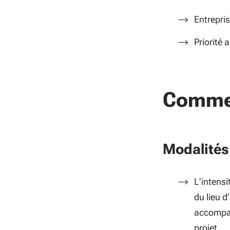
Entrepris
Priorité 
Commen
Modalités 
L’intens
du lieu d
accompag
projet.