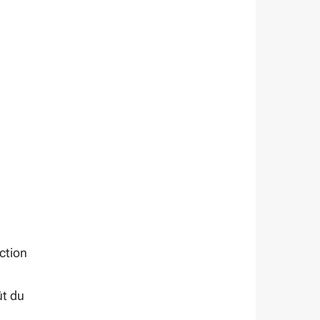
ction
ût du