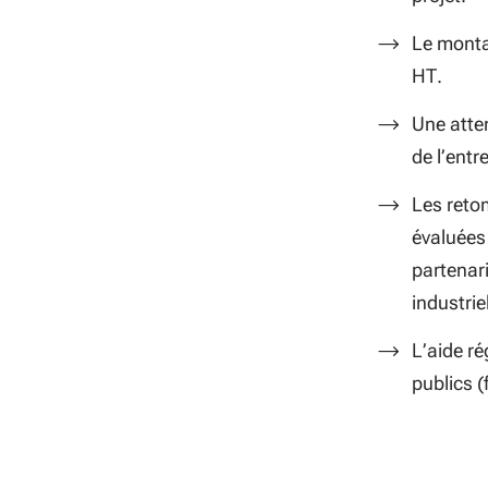
Le monta
HT.
Une atten
de l’entr
Les reto
évaluées 
partenar
industriel
L’aide ré
publics 