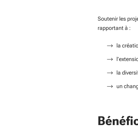
Soutenir les pro
rapportant à :
la créat
l’extens
la divers
un chang
Bénéfic