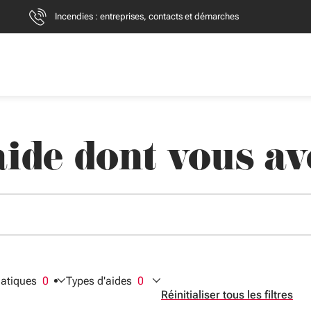
Incendies : entreprises, contacts et démarches
ide dont vous av
er des suggestions. Utilisez Flèche bas et haut pour naviguer, En
+clic : nouvel onglet.
atiques
0
Types d'aides
0
ctionnés
filtres sélectionnés
filtres sélectionnés
Réinitialiser tous les filtres