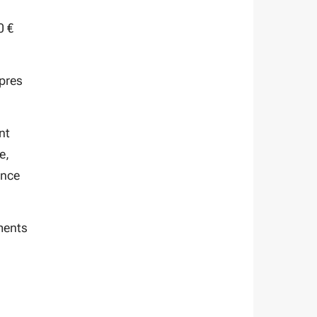
0 €
opres
nt
e,
ance
ements