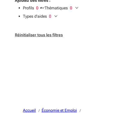
Ajoutez des filtres :
Profils
0
Thématiques
0
filtres sélectionnés
filtres sélectionnés
Types d'aides
0
filtres sélectionnés
Réinitialiser tous les filtres
Accueil
Économie et Emploi