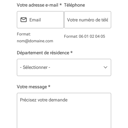
Votre adresse e-mail
*
Téléphone
Format:
Format: 06 01 02 04 05
nom@domaine.com
Département de résidence
*
Liste de sélection. Utilisez les flèches pour parcourir, 
sélectionné
- Sélectionner -
Votre message
*