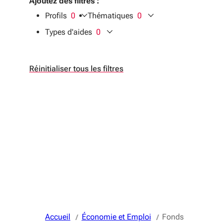
Ajoutez des filtres :
Profils
0
Thématiques
0
filtres sélectionnés
filtres sélectionnés
Types d'aides
0
filtres sélectionnés
Réinitialiser tous les filtres
Accueil
Économie et Emploi
Fonds