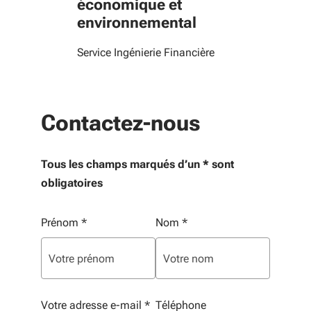
économique et
environnemental
Service Ingénierie Financière
Contactez-nous
Tous les champs marqués d’un * sont
obligatoires
Vos informations personnelles
Prénom
*
Nom
*
Votre adresse e-mail
*
Téléphone