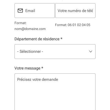
Format:
Format: 06 01 02 04 05
nom@domaine.com
Département de résidence
*
Liste de sélection. Utilisez les flèches pour parcourir, 
sélectionné
- Sélectionner -
Votre message
*