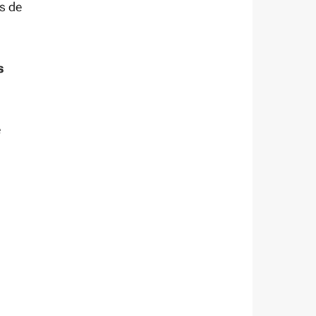
s de
s
e