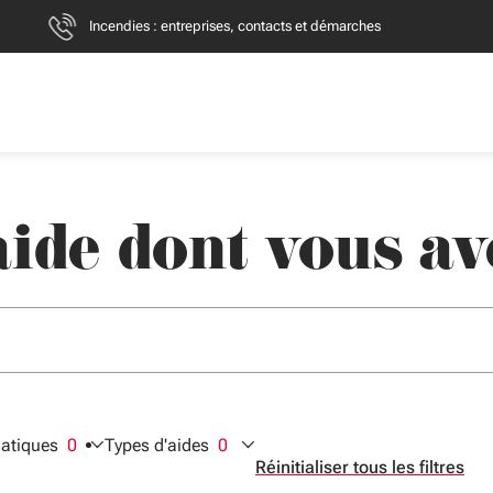
Incendies : entreprises, contacts et démarches
ide dont vous av
er des suggestions. Utilisez Flèche bas et haut pour naviguer, En
+clic : nouvel onglet.
atiques
0
Types d'aides
0
ctionnés
filtres sélectionnés
filtres sélectionnés
Réinitialiser tous les filtres