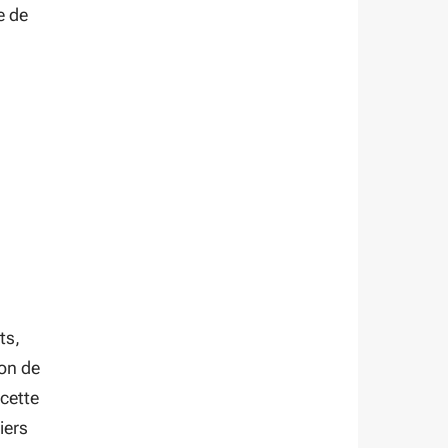
e de
ts,
ion de
 cette
iers