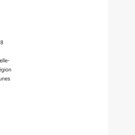
 8
lle-
Région
eunes