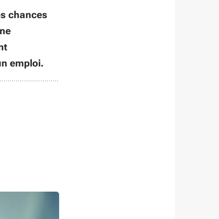
res chances
Une
nt
un emploi.