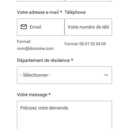
Votre adresse e-mail
*
Téléphone
Format:
Format: 06 01 02 04 05
nom@domaine.com
Département de résidence
*
Liste de sélection. Utilisez les flèches pour parcourir, 
sélectionné
- Sélectionner -
Votre message
*