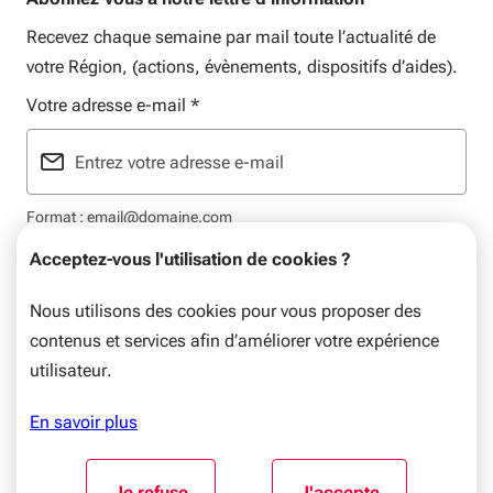
Recevez chaque semaine par mail toute l’actualité de
votre Région, (actions, évènements, dispositifs d’aides).
Votre adresse e-mail
*
Format : email@domaine.com
Acceptez-vous l'utilisation de cookies ?
Nous utilisons des cookies pour vous proposer des
contenus et services afin d’améliorer votre expérience
Mentions légales
Plan du site
Flux RSS
Données personnelles
utilisateur.
© Nouvelle-Aquitaine, 2026. Tous droits réservés.
En savoir plus
Aller au début du contenu
Je refuse
J'accepte