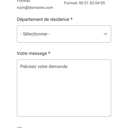
Format:
Format: 06 01 02 04 05
nom@domaine.com
Département de résidence
*
Liste de sélection. Utilisez les flèches pour parcourir, 
sélectionné
- Sélectionner -
Votre message
*