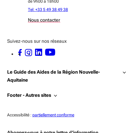
de 9h00 à 18h00
Tel: +33 5 49 38 49 38
Nous contacter
Suivez-nous sur nos réseaux
FACEBOOK - OUVERTURE DANS UNE NOUVELLE FENÊTRE
INSTAGRAM - OUVERTURE DANS UNE NOUVELLE FENÊTRE
LINKEDIN - OUVERTURE DANS UNE NOUVELLE FENÊTRE
YOUTUBE - OUVERTURE DANS UNE NOUVELLE FENÊTRE
Le Guide des Aides de la Région Nouvelle-
Aquitaine
Footer - Autres sites
Accessiblité:
Accessibilité :
partiellement conforme
Abonnez-vous à notre lettre d’information