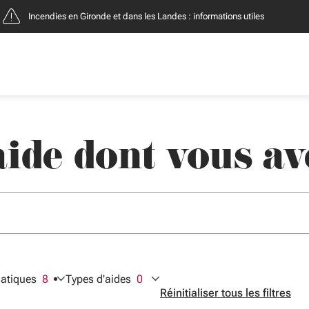
Incendies en Gironde et dans les Landes : informations utiles
ide dont vous av
er des suggestions. Utilisez Flèche bas et haut pour naviguer, En
+clic : nouvel onglet.
atiques
8
Types d'aides
0
ctionnés
filtres sélectionnés
filtres sélectionnés
Réinitialiser tous les filtres