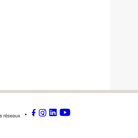
s réseaux
FACEBOOK - OUVERTURE DANS UNE NOUVELLE FENÊTRE
INSTAGRAM - OUVERTURE DANS UNE NOUVELLE FENÊTRE
LINKEDIN - OUVERTURE DANS UNE NOUVELLE FENÊTRE
YOUTUBE - OUVERTURE DANS UNE NOUVELLE FENÊTR