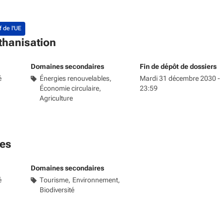
f de l'UE
thanisation
Domaines secondaires
Fin de dépôt de dossiers
é
Énergies renouvelables
Mardi 31 décembre 2030 -
Économie circulaire
23:59
Agriculture
ges
Domaines secondaires
é
Tourisme
Environnement
Biodiversité