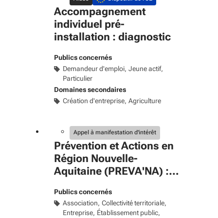
Accompagnement
individuel pré-
installation : diagnostic
Publics concernés
Demandeur d'emploi
Jeune actif
Particulier
Domaines secondaires
Création d'entreprise
Agriculture
Appel à manifestation d'intérêt
Prévention et Actions en
Région Nouvelle-
Aquitaine (PREVA'NA) :
"Faire de la Nouvelle-
Publics concernés
Aquitaine un territoire de
Association
Collectivité territoriale
bonne santé"
Entreprise
Établissement public