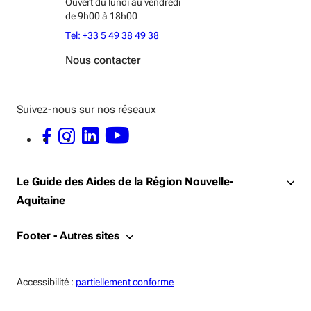
Ouvert du lundi au vendredi
de 9h00 à 18h00
Tel: +33 5 49 38 49 38
Nous contacter
Suivez-nous sur nos réseaux
FACEBOOK - OUVERTURE DANS UNE NOUVELLE FENÊTRE
INSTAGRAM - OUVERTURE DANS UNE NOUVELLE FENÊTRE
LINKEDIN - OUVERTURE DANS UNE NOUVELLE FENÊTRE
YOUTUBE - OUVERTURE DANS UNE NOUVELLE FENÊTRE
Le Guide des Aides de la Région Nouvelle-
Aquitaine
Footer - Autres sites
Accessiblité:
Accessibilité :
partiellement conforme