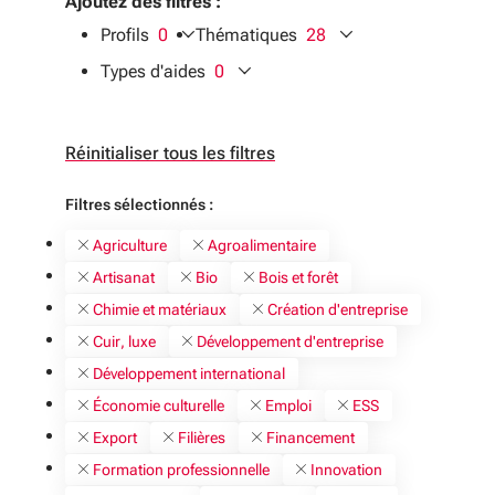
Ajoutez des filtres :
Profils
0
Thématiques
28
filtres sélectionnés
filtres sélectionnés
Types d'aides
0
filtres sélectionnés
Réinitialiser tous les filtres
Filtres sélectionnés :
Agriculture
Agroalimentaire
Artisanat
Bio
Bois et forêt
Chimie et matériaux
Création d'entreprise
Cuir, luxe
Développement d'entreprise
Développement international
Économie culturelle
Emploi
ESS
Export
Filières
Financement
Formation professionnelle
Innovation